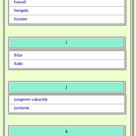
hawaii
hengelo
houten
i
ibiza
italie
j
jongeren-vakantie
jordanie
k