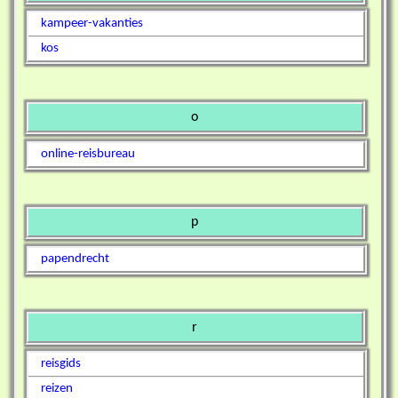
kampeer-vakanties
kos
o
online-reisbureau
p
papendrecht
r
reisgids
reizen