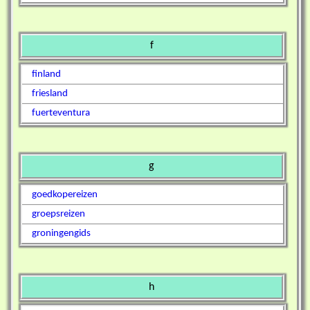
f
finland
friesland
fuerteventura
g
goedkopereizen
groepsreizen
groningengids
h