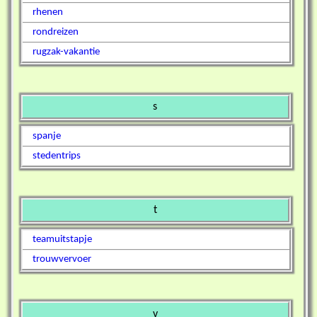
rhenen
rondreizen
rugzak-vakantie
s
spanje
stedentrips
t
teamuitstapje
trouwvervoer
v