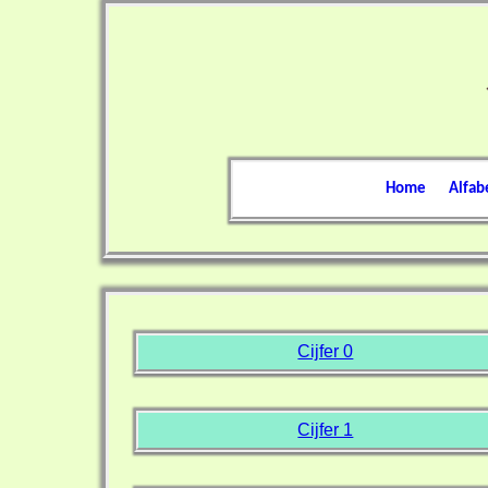
Home
Alfab
Cijfer 0
Cijfer 1