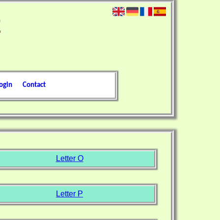
ogin
Contact
Letter O
Letter P