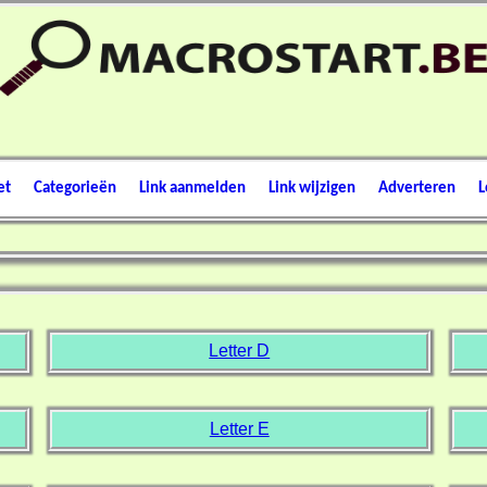
et
Categorieën
Link aanmelden
Link wijzigen
Adverteren
L
Letter D
Letter E